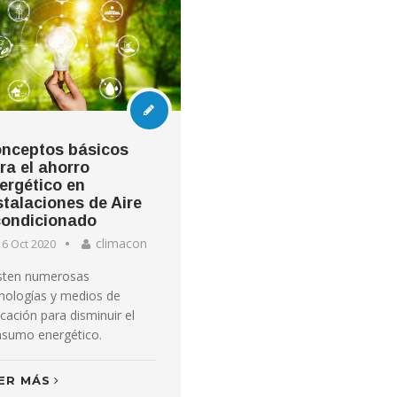
nceptos básicos
ra el ahorro
ergético en
stalaciones de Aire
ondicionado
climacon
6 Oct 2020
isten numerosas
nologías y medios de
icación para disminuir el
nsumo energético.
ER MÁS