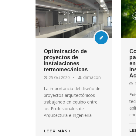
Optimización de
Co
proyectos de
pa
instalaciones
en
termomecánicas
in
Ac
climacon
25 Oct 2020
1
La importancia del diseño de
Ex
proyectos arquitectónicos
tec
trabajando en equipo entre
apl
los Profesionales de
co
Arquitectura e Ingeniería.
LE
LEER MÁS